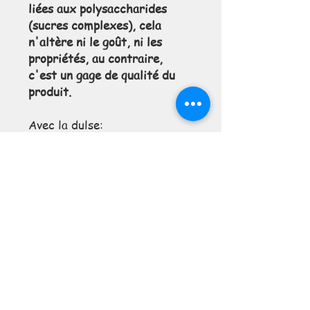
liées aux polysaccharides
(sucres complexes), cela
n'altère ni le goût, ni les
propriétés, au contraire,
c'est un gage de qualité du
produit.
Avec la dulse:
Salade de tomates en été ,
Salade de betterave et
endives en automne hiver ,
tarte thon et dulse,
mayonnaise etc
Cette algue est très
intéressante en dessert,
gateau au chocolat à la dulse!