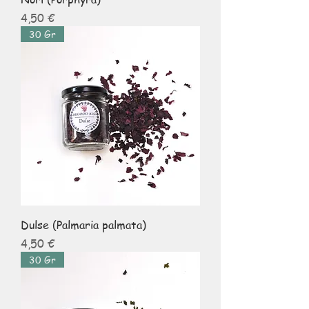
Prix
4,50 €
30 Gr
Dulse (Palmaria palmata)
Prix
4,50 €
30 Gr