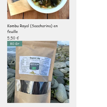
Kombu Royal (Saccharina) en
feuille
Prix
5,50 €
80 Gr