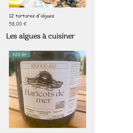
12 tartares d'algues
Prix
58,00 €
Les algues à cuisiner
320 Gr