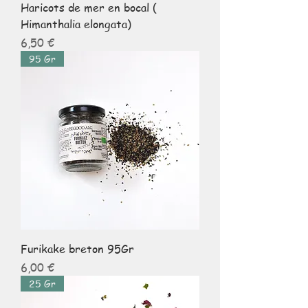
Haricots de mer en bocal (
Himanthalia elongata)
Prix
6,50 €
95 Gr
Furikake breton 95Gr
Prix
6,00 €
25 Gr