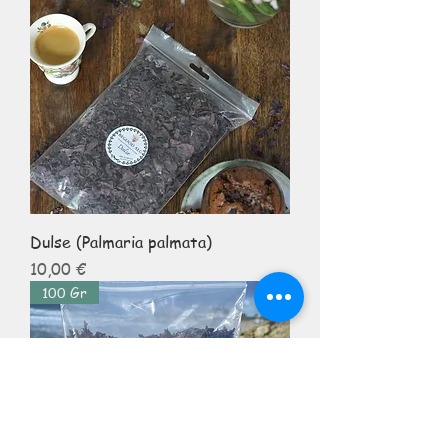
Dulse (Palmaria palmata)
Prix
10,00 €
100 Gr