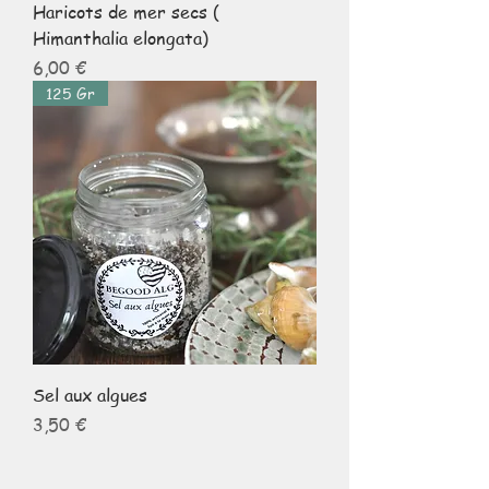
Haricots de mer secs (
Himanthalia elongata)
Prix
6,00 €
125 Gr
Sel aux algues
Prix
3,50 €