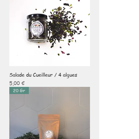
Salade du Cueilleur / 4 algues
Prix
5,00 €
20 Gr