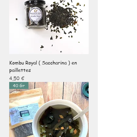
Kombu Royal ( Saccharina ) en
paillettes
Prix
4,50 €
40 Gr