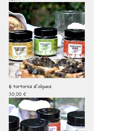
6 tartares d'algues
Prix
30,00 €