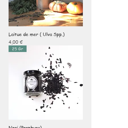
Laitue de mer ( Ulva Spp.)
Prix
4,00 €
25 Gr
Nori (Porphyra)