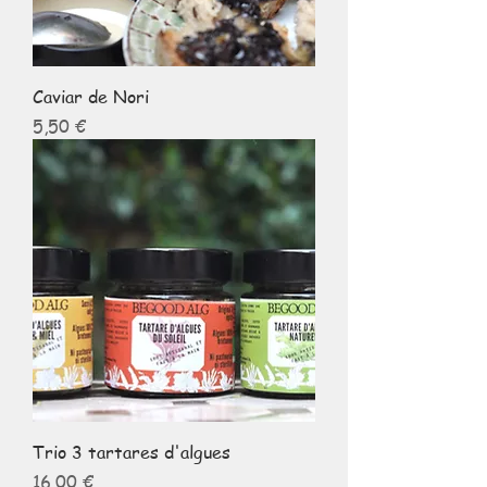
Caviar de Nori
Prix
5,50 €
Trio 3 tartares d'algues
Prix
16,00 €